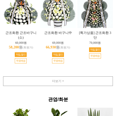
근조화환 근조바구니
근조화환 바구니中
[특가상품] 근조화환 3
(소)
단
60,000원
69,000원
70,000원
58,200
원
66,930
원
(회원가)
(회원가)
적립,할인
적립,할인
적립,할인
무료배송
무료배송
무료배송
더보기 +
관엽/화분