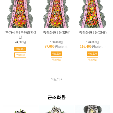
[특가상품] 축하화환 3
축하화환 3단(일반)
축하화환 3단(고급)
단
70,000원
100,000원
120,000원
97,000
원
116,400
원
(회원가)
(회원가)
적립,할인
적립,할인
적립,할인
무료배송
무료배송
무료배송
더보기 +
근조화환