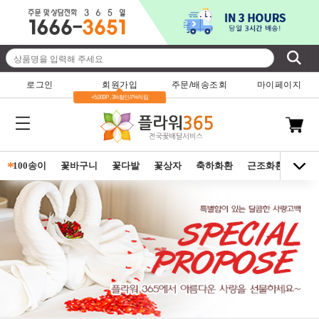
로그인
회원가입
주문/배송조회
마이페이지
+5,000P , 3%할인/7%적립
*
100송이
꽃바구니
꽃다발
꽃상자
축하화환
근조화환
동양