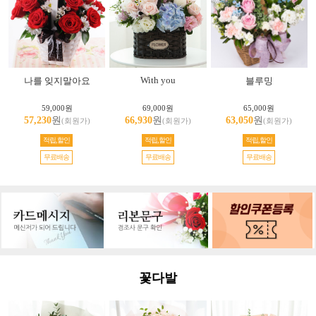
With you
나를 잊지말아요
블루밍
59,000원
69,000원
65,000원
57,230
원
66,930
원
63,050
원
(회원가)
(회원가)
(회원가)
적립,할인
적립,할인
적립,할인
무료배송
무료배송
무료배송
꽃다발