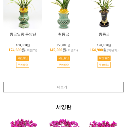
황금일향 동양난
황룡금
황룡금
180,000원
150,000원
170,000원
174,600
원
145,500
원
164,900
원
(회원가)
(회원가)
(회원가)
적립,할인
적립,할인
적립,할인
무료배송
무료배송
무료배송
더보기 +
서양란