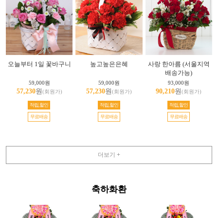
오늘부터 1일 꽃바구니
높고높은은혜
사랑 한아름 (서울지역
배송가능)
59,000원
59,000원
93,000원
57,230
원
57,230
원
90,210
원
(회원가)
(회원가)
(회원가)
적립,할인
적립,할인
적립,할인
무료배송
무료배송
무료배송
더보기 +
축하화환