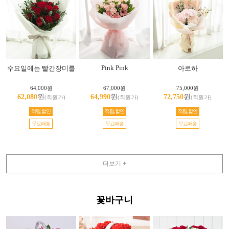
Pink Pink
수요일에는 빨간장미를
아로하
64,000원
67,000원
75,000원
62,080
원
64,990
원
72,750
원
(회원가)
(회원가)
(회원가)
적립,할인
적립,할인
적립,할인
무료배송
무료배송
무료배송
더보기 +
꽃바구니