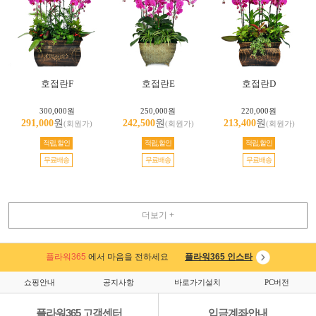
호접란F
호접란E
호접란D
300,000원
250,000원
220,000원
291,000
원
242,500
원
213,400
원
(회원가)
(회원가)
(회원가)
적립,할인
적립,할인
적립,할인
무료배송
무료배송
무료배송
더보기 +
플라워365
에서 마음을 전하세요
플라워365 인스타
쇼핑안내
공지사항
바로가기설치
PC버전
플라워365 고객센터
입금계좌안내