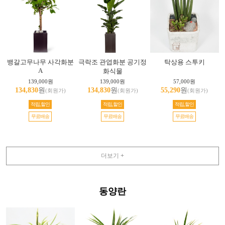
뱅갈고무나무 사각화분
극락조 관엽화분 공기정
탁상용 스투키
A
화식물
139,000원
139,000원
57,000원
134,830
원
134,830
원
55,290
원
(회원가)
(회원가)
(회원가)
적립,할인
적립,할인
적립,할인
무료배송
무료배송
무료배송
더보기 +
동양란