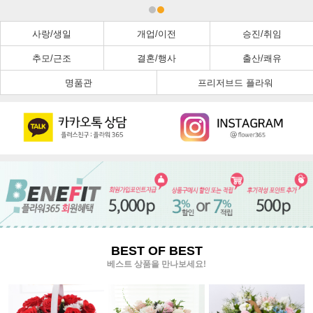
사랑/생일
개업/이전
승진/취임
추모/근조
결혼/행사
출산/쾌유
명품관
프리저브드 플라워
BEST OF BEST
베스트 상품을 만나보세요!