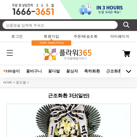
로그인
회원가입
주문/배송조회
마이페이지
+5,000P , 3%할인/7%적립
*
100송이
꽃바구니
꽃다발
꽃상자
축하화환
근조화환
동양
> 용도별 >
HOME
근조화환 3단(일반)