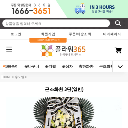
로그인
회원가입
주문/배송조회
마이페이지
+5,000P , 3%할인/7%적립
*
100송이
꽃바구니
꽃다발
꽃상자
축하화환
근조화환
동양
> 용도별 >
HOME
근조화환 3단(일반)